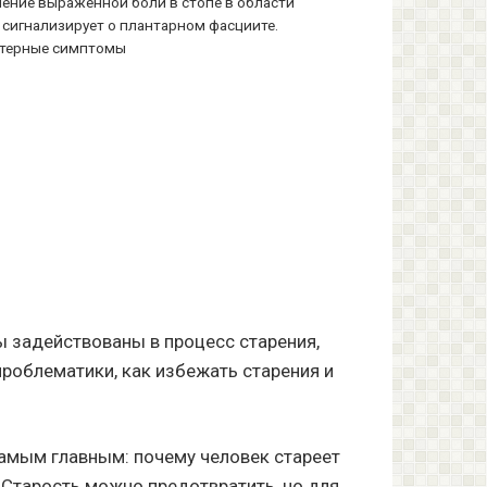
ение выраженной боли в стопе в области
 сигнализирует о плантарном фасциите.
терные симптомы
ы задействованы в процесс старения,
проблематики, как избежать старения и
самым главным: почему человек стареет
 Старость можно предотвратить, но для