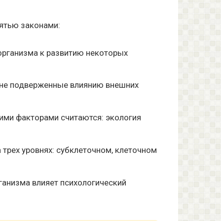
пятью законами:
организма к развитию некоторых
 не подверженные влиянию внешних
кими факторами считаются: экология
трех уровнях: субклеточном, клеточном
ганизма влияет психологический