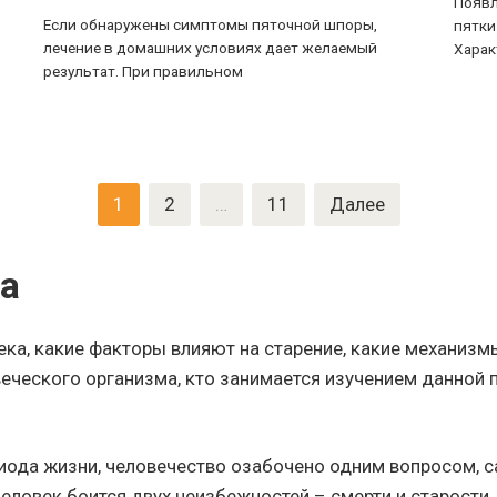
Появл
Если обнаружены симптомы пяточной шпоры,
пятки
лечение в домашних условиях дает желаемый
Харак
результат. При правильном
1
2
…
11
Далее
ка
ека, какие факторы влияют на старение, какие механизм
веческого организма, кто занимается изучением данной 
иода жизни, человечество озабочено одним вопросом, 
еловек боится двух неизбежностей – смерти и старости.