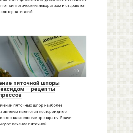
яют синтетическим лекарствам и стараются
 альтернативный
ора
0
ение пяточной шпоры
ексидом – рецепты
прессов
ечении пяточных шпор наиболее
тивными являются нестероидные
вовоспалительные препараты. Врачи
икуют лечение пяточной