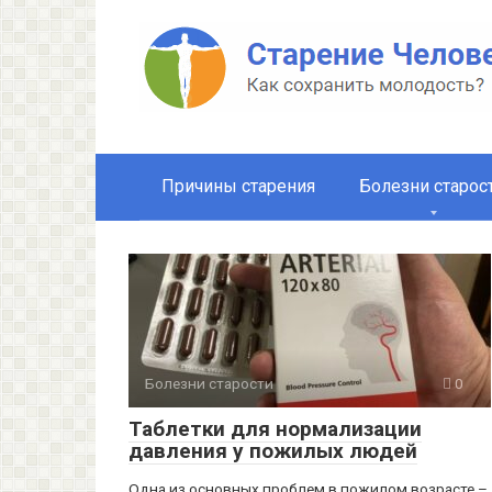
Перейти
к
контенту
Причины старения
Болезни старос
Болезни старости
0
Таблетки для нормализации
давления у пожилых людей
Одна из основных проблем в пожилом возрасте –