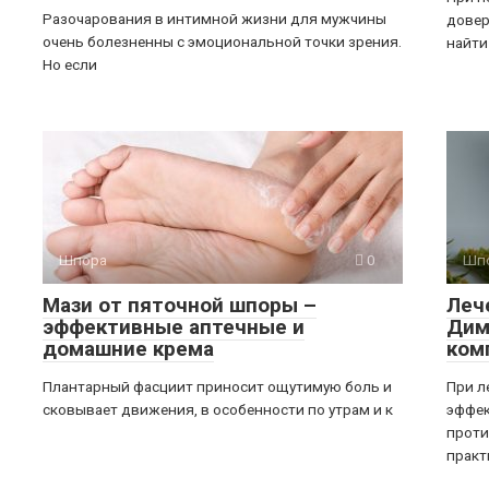
Разочарования в интимной жизни для мужчины
довер
очень болезненны с эмоциональной точки зрения.
найти
Но если
Шпора
0
Шп
Мази от пяточной шпоры –
Леч
эффективные аптечные и
Дим
домашние крема
ком
Плантарный фасциит приносит ощутимую боль и
При л
сковывает движения, в особенности по утрам и к
эффек
проти
практ