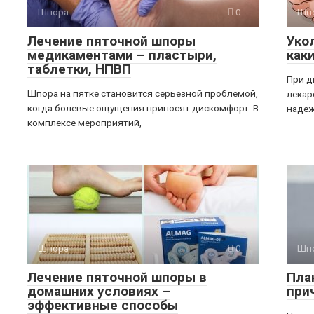
Шпора
0
Шп
Лечение пяточной шпоры
Уко
медикаментами – пластыри,
как
таблетки, НПВП
При д
Шпора на пятке становится серьезной проблемой,
лекар
когда болевые ощущения приносят дискомфорт. В
надеж
комплексе мероприятий,
Шпора
0
Шп
Лечение пяточной шпоры в
Пла
домашних условиях –
при
эффективные способы