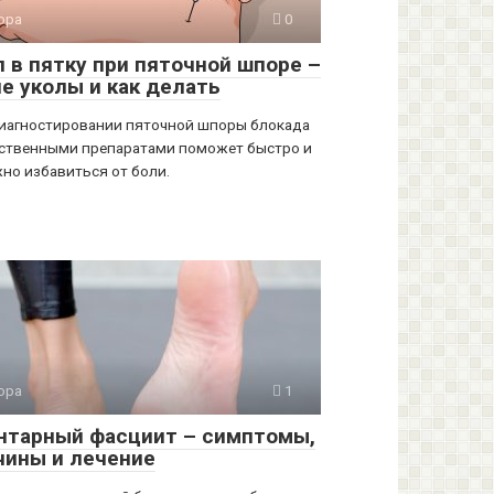
ора
0
л в пятку при пяточной шпоре –
ие уколы и как делать
иагностировании пяточной шпоры блокада
ственными препаратами поможет быстро и
но избавиться от боли.
ора
1
нтарный фасциит – симптомы,
чины и лечение