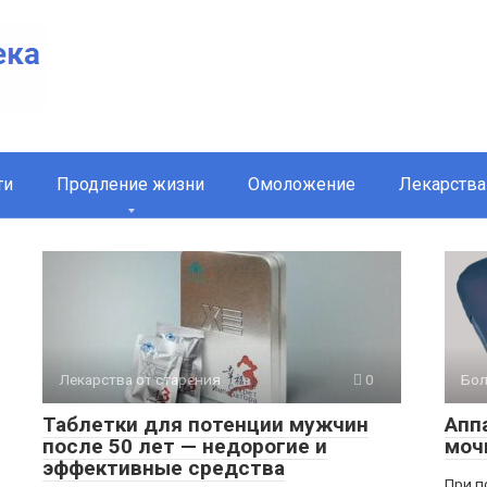
ти
Продление жизни
Омоложение
Лекарства
Лекарства от старения
0
Бол
Таблетки для потенции мужчин
Апп
после 50 лет — недорогие и
моч
эффективные средства
При п