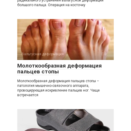
радикального устранения вальгусной деформации
большого пальца. Операция на косточку
Вальгусная деформация
0
Молоткообразная деформация
пальцев стопы
Молоткообразная деформация пальцев стопы –
патология мышечно-связочного аппарата,
провоцирующая искривление пальцев ног. Чаще
встречается