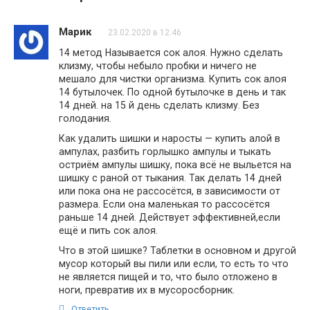
Марик
23.02.2020 в 12:46
14 метод Называется сок алоя. Нужно сделать
клизму, чтобы небыло пробки и ничего не
мешало для чистки организма. Купить сок алоя
14 бутылочек. По одной бутылочке в день и так
14 дней. на 15 й день сделать клизму. Без
голодания.
Как удалить шишки и наросты — купить алой в
ампулах, разбить горлышко ампулы и тыкать
остриём ампулы шишку, пока всё не выльется на
шишку с раной от тыкания. Так делать 14 дней
или пока она не рассосётся, в зависимости от
размера. Если она маленькая то рассосётся
раньше 14 дней. Действует эффективней,если
ещё и пить сок алоя.
Что в этой шишке? Таблетки в основном и другой
мусор который вы пили или если, то есть то что
не является пищей и то, что было отложено в
ноги, превратив их в мусоросборник.
Ответить